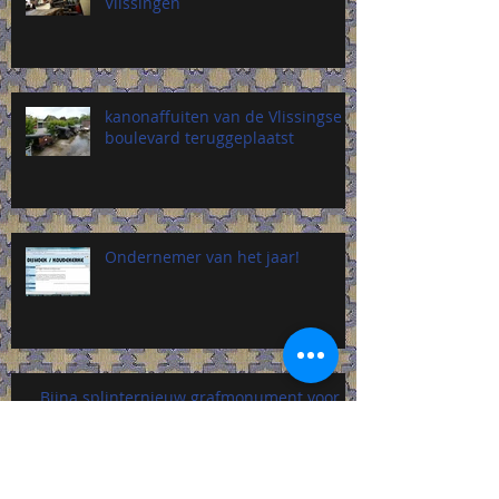
Vlissingen
kanonaffuiten van de Vlissingse
boulevard teruggeplaatst
Ondernemer van het jaar!
Bijna splinternieuw grafmonument voor
Vlissingse burgemeester uit de jeugdjaren
van Michiel de Ruyte