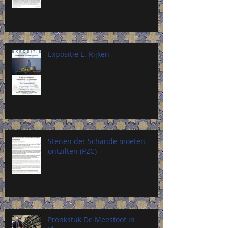
Expositie E. Rijken
Stenen der Schande moeten
ontzilten (PZC)
Pronkstuk De Meestoof in