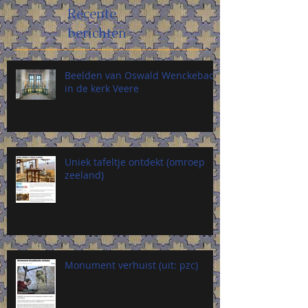
Recente
berichten
Beelden van Oswald Wenckebach
in de kerk Veere
Uniek tafeltje ontdekt (omroep
zeeland)
Monument verhuist (uit: pzc)