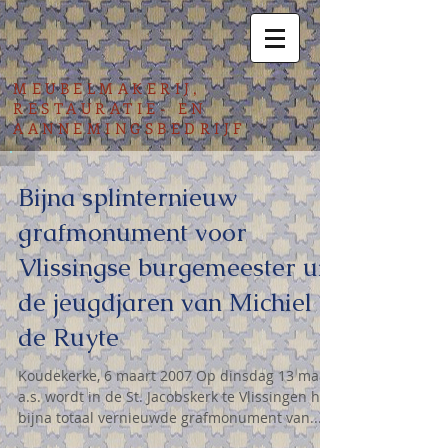
MEUBELMAKERIJ,
RESTAURATIE- EN
AANNEMINGSBEDRIJF
Bijna splinternieuw
grafmonument voor
Vlissingse burgemeester uit
de jeugdjaren van Michiel
de Ruyte
Koudekerke, 6 maart 2007 Op dinsdag 13 maart
a.s. wordt in de St. Jacobskerk te Vlissingen het
bijna totaal vernieuwde grafmonument van...