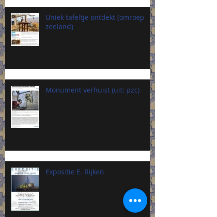
Uniek tafeltje ontdekt (omroep
zeeland)
Monument verhuist (uit: pzc)
Expositie E. Rijken