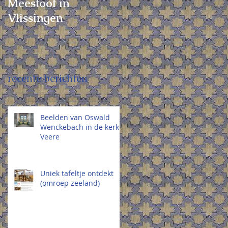
Meestoof in
kanonaffuiten op de
Vlissingen
Boulevard en bij
standbeeld Michiel
de Ruyter .
recente berichten
Beelden van Oswald
Wenckebach in de kerk
Veere
Uniek tafeltje ontdekt
(omroep zeeland)