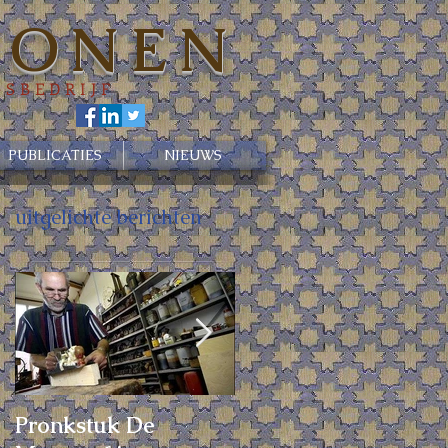
 ZONEN
GSBEDRIJF
PUBLICATIES
NIEUWS
uitgelichte berichten
Pronkstuk De
Het vervoeren van d