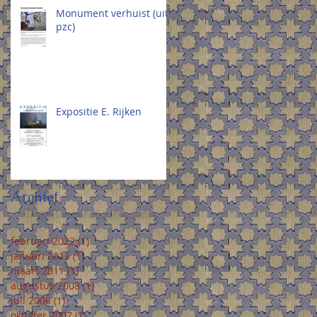
Monument verhuist (uit:
pzc)
Expositie E. Rijken
Archief
februari 2022
(1)
1 post
januari 2013
(1)
1 post
maart 2011
(1)
1 post
augustus 2008
(1)
1 post
juli 2008
(1)
1 post
oktober 2007
(1)
1 post