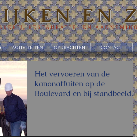
RIJKEN EN
KERIJ, RESTAURATIE- EN AANNEMIN
S
ACTIVITEITEN
OPDRACHTEN
CONTACT
Het vervoeren van de
kanonaffuiten op de
Boulevard en bij standbeeld
Michiel de Ruyter .