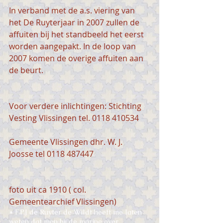
In verband met de a.s. viering van 
het De Ruyterjaar in 2007 zullen de 
affuiten bij het standbeeld het eerst 
worden aangepakt. In de loop van 
2007 komen de overige affuiten aan 
de beurt.
Voor verdere inlichtingen: Stichting 
Vesting Vlissingen tel. 0118 410534
Gemeente Vlissingen dhr. W. J. 
Joosse tel 0118 487447
foto uit ca 1910 ( col. 
Gemeentearchief Vlissingen)  
* F.P.J de Ruyter de Wildt heeft me laten 
weten dat men bij de marine over 