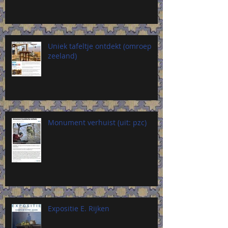
Uniek tafeltje ontdekt (omroep
zeeland)
Monument verhuist (uit: pzc)
Expositie E. Rijken