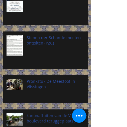
Stenen der Schande moeten
ontzilten (PZC)
Pronkstuk De Meestoof in
Vlissingen
kanonaffuiten van de Vlissingse
boulevard teruggeplaatst