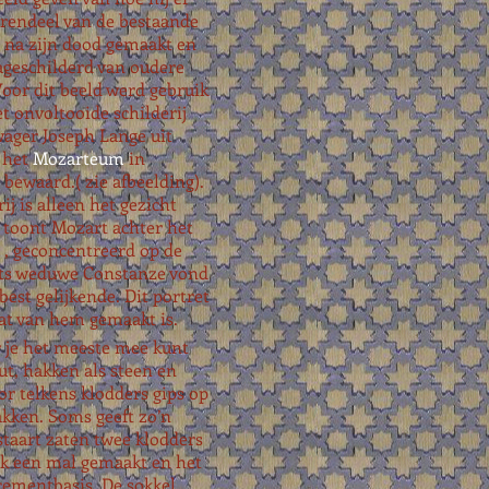
erendeel van de bestaande
s na zijn dood gemaakt en
geschilderd van oudere
Voor dit beeld werd gebruik
t onvoltooide schilderij
ager Joseph Lange uit
n het
Mozarteum
in
bewaard.( zie afbeelding).
ij is alleen het gezicht
 toont Mozart achter het
 , geconcentreerd op de
ts weduwe Constanze vond
 best gelijkende. Dit portret
wat van hem gemaakt is.
ar je het meeste mee kunt
out, hakken als steen en
oor telkens klodders gips op
hakken. Soms geeft zo’n
nstaart zaten twee klodders
 ik een mal gemaakt en het
cementbasis. De sokkel